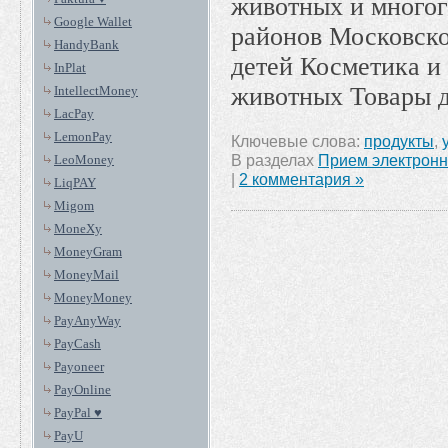
животных и многог
Google Wallet
районов Московско
HandyBank
детей Косметика и
InPlat
животных Товары д
IntellectMoney
LacPay
LemonPay
Ключевые слова:
продукты
,
В разделах
Прием электронн
LeoMoney
|
2 комментария »
LiqPAY
Migom
MoneXy
MoneyGram
MoneyMail
MoneyMoney
PayAnyWay
PayCash
Payoneer
PayOnline
PayPal ♥
PayU