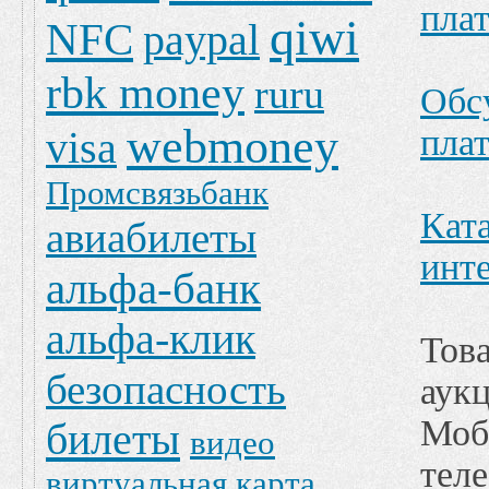
пла
qiwi
NFC
paypal
rbk money
ruru
Обс
webmoney
пла
visa
Промсвязьбанк
Кат
авиабилеты
инт
альфа-банк
альфа-клик
Тов
безопасность
аук
Моб
билеты
видео
тел
виртуальная карта