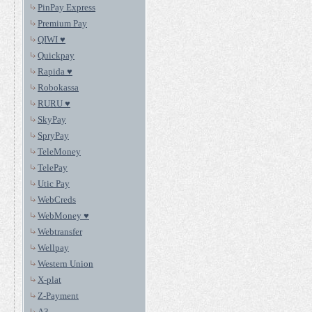
PinPay Express
Premium Pay
QIWI ♥
Quickpay
Rapida ♥
Robokassa
RURU ♥
SkyPay
SpryPay
TeleMoney
TelePay
Utic Pay
WebCreds
WebMoney ♥
Webtransfer
Wellpay
Western Union
X-plat
Z-Payment
А3