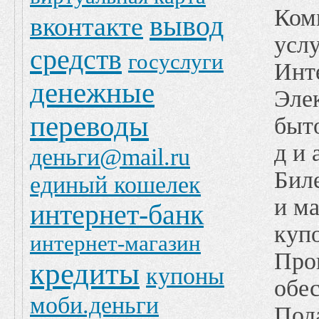
Ком
вывод
вконтакте
услу
средств
госуслуги
Инт
денежные
Эле
переводы
быто
д и 
деньги@mail.ru
Бил
единый кошелек
и м
интернет-банк
куп
интернет-магазин
Про
кредиты
купоны
обес
моби.деньги
Под