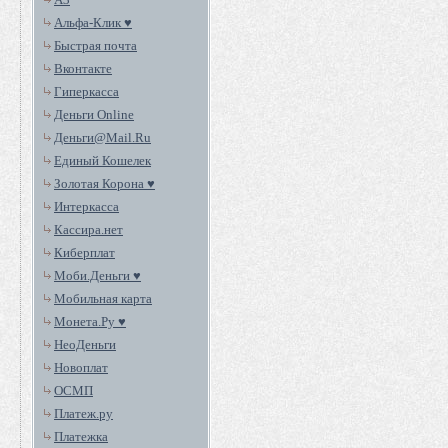
Альфа-Клик ♥
Быстрая почта
Вконтакте
Гиперкасса
Деньги Online
Деньги@Mail.Ru
Единый Кошелек
Золотая Корона ♥
Интеркасса
Кассира.нет
Киберплат
Моби.Деньги ♥
Мобильная карта
Монета.Ру ♥
НеоДеньги
Новоплат
ОСМП
Платеж.ру
Платежка