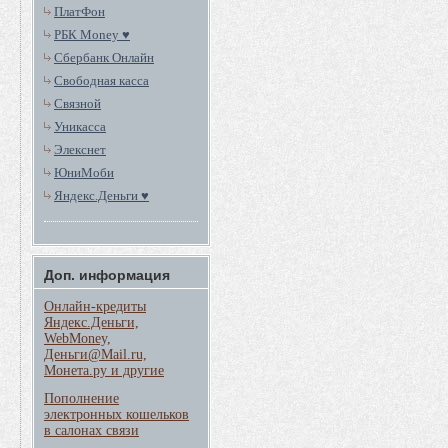
ПлатФон
РБК Money ♥
Сбербанк Онлайн
Свободная касса
Связной
Уникасса
Элекснет
ЮниМоби
Яндекс.Деньги ♥
Доп. информация
Онлайн-кредиты
Яндекс.Деньги,
WebMoney,
Деньги@Mail.ru,
Монета.ру и другие
Пополнение
электронных кошельков
в салонах связи