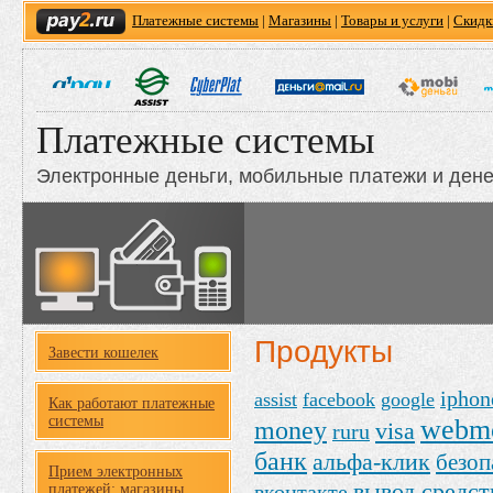
Платежные системы
|
Магазины
|
Товары и услуги
|
Скидк
Платежные системы
Электронные деньги, мобильные платежи и ден
Продукты
Завести кошелек
iphon
assist
facebook
google
Как работают платежные
системы
webm
money
visa
ruru
банк
альфа-клик
безоп
Прием электронных
вывод средст
вконтакте
платежей: магазины,