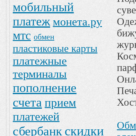
мобильный
сув
платеж
монета.ру
Оде
биж
мтс
обмен
жур
пластиковые карты
Кос
платежные
пар
терминалы
Онл
пополнение
Печ
счета
прием
Хост
платежей
Обм
скидки
сбербанк