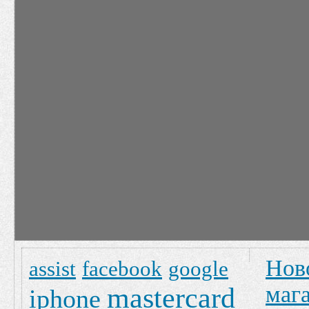
Нов
assist
facebook
google
маг
mastercard
iphone