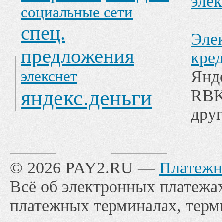
эле
социальные сети
спец.
Эле
предложения
кре
Янд
элекснет
яндекс.деньги
RBK
друг
© 2026 PAY2.RU —
Платежн
Всё об электронных платежах
платежных терминалах, терм