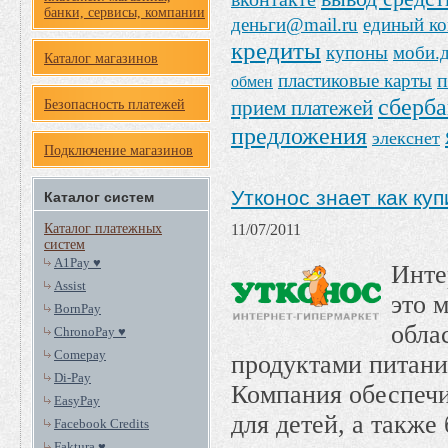
банки, сервисы, компании
деньги@mail.ru
единый к
кредиты
купоны
моби.
Каталог магазинов
п
пластиковые карты
обмен
сберб
прием платежей
Безопасность платежей
предложения
элекснет
Подключение магазинов
Утконос знает как ку
Каталог систем
11/07/2011
Каталог платежных
систем
A1Pay ♥
Инте
Assist
это 
BornPay
обла
ChronoPay ♥
Comepay
продуктами питани
Di-Pay
Компания обеспечи
EasyPay
для детей, а также
Facebook Credits
Faktura ♥