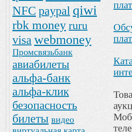
пла
qiwi
NFC
paypal
rbk money
ruru
Обс
webmoney
пла
visa
Промсвязьбанк
Кат
авиабилеты
инт
альфа-банк
альфа-клик
Тов
безопасность
аук
Моб
билеты
видео
тел
виртуальная карта