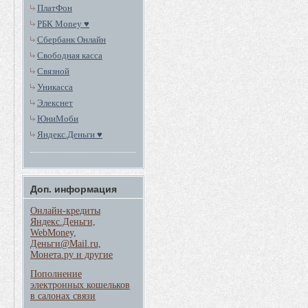
ПлатФон
РБК Money ♥
Сбербанк Онлайн
Свободная касса
Связной
Уникасса
Элекснет
ЮниМоби
Яндекс.Деньги ♥
Доп. информация
Онлайн-кредиты
Яндекс.Деньги,
WebMoney,
Деньги@Mail.ru,
Монета.ру и другие
Пополнение
электронных кошельков
в салонах связи