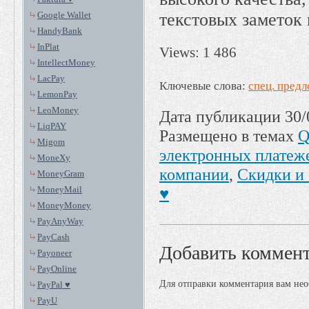
Google Wallet
текстовых заметок 
HandyBank
InPlat
Views: 1 486
IntellectMoney
LacPay
Ключевые слова:
спец. пред
LemonPay
LeoMoney
Дата публикации 30/
LiqPAY
Размещено в темах
Q
Migom
электронных платеже
MoneXy
компании
,
Скидки и
MoneyGram
MoneyMail
♥
MoneyMoney
PayAnyWay
PayCash
Добавить коммен
Payoneer
PayOnline
Для отправки комментария вам не
PayPal ♥
PayU