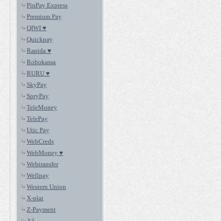
PinPay Express
Premium Pay
QIWI ♥
Quickpay
Rapida ♥
Robokassa
RURU ♥
SkyPay
SpryPay
TeleMoney
TelePay
Utic Pay
WebCreds
WebMoney ♥
Webtransfer
Wellpay
Western Union
X-plat
Z-Payment
А3