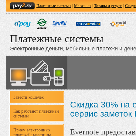
Платежные системы
|
Магазины
|
Товары и услуги
|
Скидк
Платежные системы
Электронные деньги, мобильные платежи и ден
Завести кошелек
Скидка 30% на 
Как работают платежные
сервис заметок 
системы
Evernote предоста
Прием электронных
платежей: магазины,