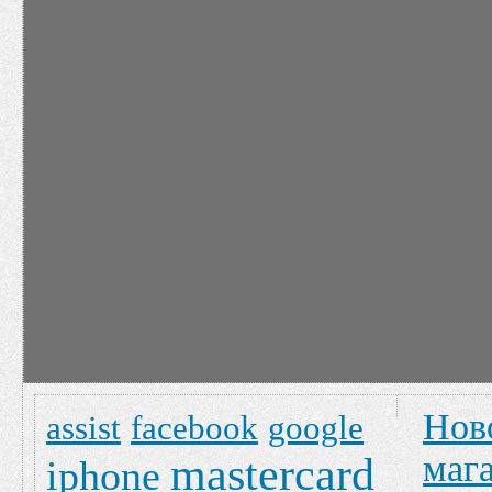
Нов
assist
facebook
google
маг
mastercard
iphone