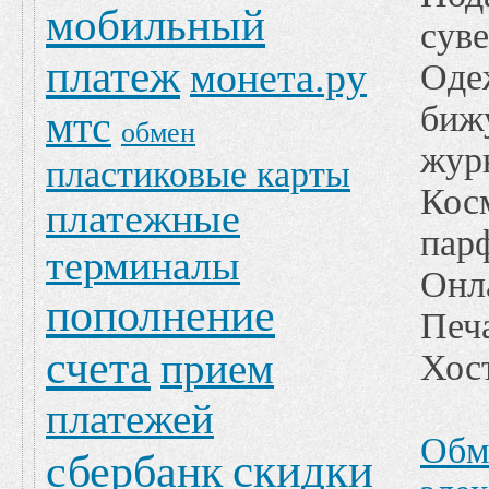
мобильный
сув
платеж
монета.ру
Оде
биж
мтс
обмен
жур
пластиковые карты
Кос
платежные
пар
терминалы
Онл
пополнение
Печ
счета
прием
Хост
платежей
Обм
скидки
сбербанк