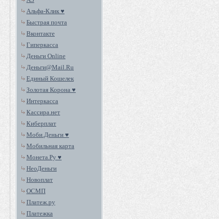
Альфа-Клик ♥
Быстрая почта
Вконтакте
Гиперкасса
Деньги Online
Деньги@Mail.Ru
Единый Кошелек
Золотая Корона ♥
Интеркасса
Кассира.нет
Киберплат
Моби.Деньги ♥
Мобильная карта
Монета.Ру ♥
НеоДеньги
Новоплат
ОСМП
Платеж.ру
Платежка