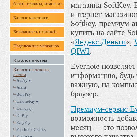
магазина SoftKey. 
банки, сервисы, компании
интернет-магазино
Каталог магазинов
Softkey, премиум-а
купить на сайте So
Безопасность платежей
«
Яндекс.Деньги
«,
Подключение магазинов
QIWI
.
Каталог систем
Evernote позволяе
Каталог платежных
информацию, будь 
систем
A1Pay ♥
важную, на компью
Assist
браузер.
BornPay
ChronoPay ♥
Премиум-сервис Ev
Comepay
Di-Pay
возможность добав
EasyPay
месяц — это позво
Facebook Credits
высокого качества
Faktura ♥