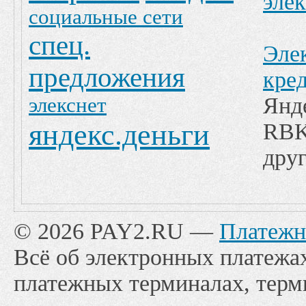
эле
социальные сети
спец.
Эле
предложения
кре
Янд
элекснет
яндекс.деньги
RBK
друг
© 2026 PAY2.RU —
Платежн
Всё об электронных платежах
платежных терминалах, терм