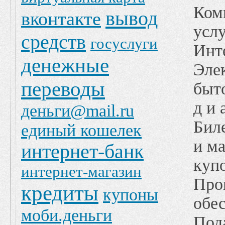
Ком
вывод
вконтакте
услу
средств
госуслуги
Инт
денежные
Эле
переводы
быто
д и 
деньги@mail.ru
Бил
единый кошелек
и м
интернет-банк
куп
интернет-магазин
Про
кредиты
купоны
обес
моби.деньги
Под