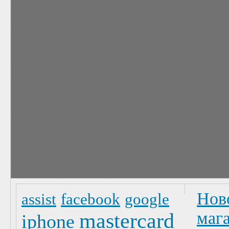
Нов
assist
facebook
google
маг
mastercard
iphone