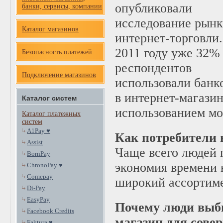
опубликовали
банки, сервисы, компании
исследование рынк
Каталог магазинов
интернет-торговли.
2011 году уже 32%
Безопасность платежей
респондентов
Подключение магазинов
использовали банк
в интернет-магази
Каталог систем
использованием мо
Каталог платежных
систем
A1Pay ♥
Как потребители
Assist
Чаще всего людей 
BornPay
экономия времени 
ChronoPay ♥
Comepay
широкий ассортиме
Di-Pay
EasyPay
Почему люди выб
Facebook Credits
магазин для сове
Faktura ♥