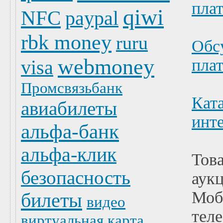
пла
qiwi
NFC
paypal
rbk money
ruru
Обс
webmoney
пла
visa
Промсвязьбанк
Кат
авиабилеты
инт
альфа-банк
альфа-клик
Тов
безопасность
аук
Моб
билеты
видео
тел
виртуальная карта