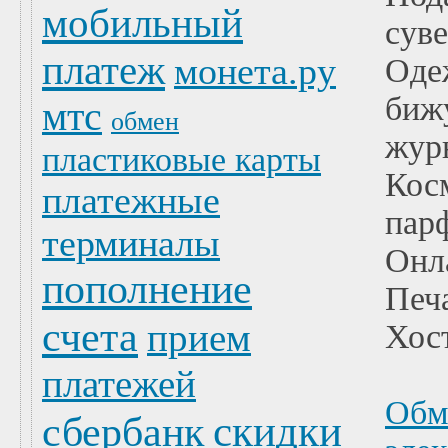
мобильный
сув
платеж
монета.ру
Оде
биж
мтс
обмен
жур
пластиковые карты
Кос
платежные
пар
терминалы
Онл
пополнение
Печ
счета
прием
Хост
платежей
Обм
скидки
сбербанк