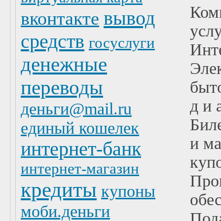
Ком
вывод
вконтакте
услу
средств
госуслуги
Инт
денежные
Эле
переводы
быто
д и 
деньги@mail.ru
Бил
единый кошелек
и м
интернет-банк
куп
интернет-магазин
Про
кредиты
купоны
обес
моби.деньги
Под