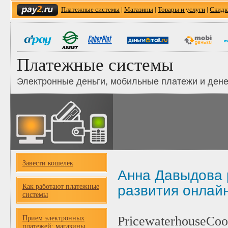
Платежные системы
|
Магазины
|
Товары и услуги
|
Скидк
Платежные системы
Электронные деньги, мобильные платежи и ден
Завести кошелек
Анна Давыдова 
Как работают платежные
развития онлайн
системы
PricewaterhouseCoo
Прием электронных
платежей: магазины,