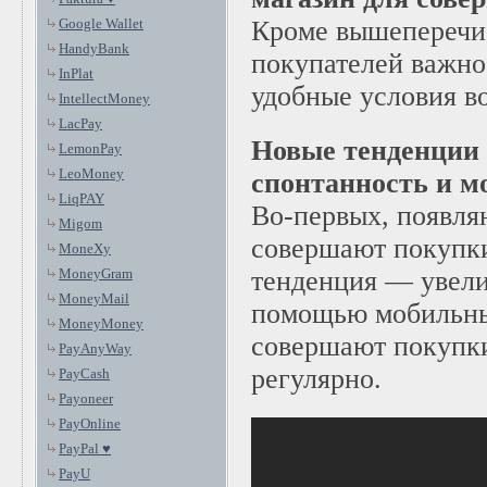
Google Wallet
Кроме вышеперечи
HandyBank
покупателей важно
InPlat
удобные условия во
IntellectMoney
LacPay
Новые тенденции
LemonPay
LeoMoney
спонтанность и м
LiqPAY
Во-первых, появля
Migom
совершают покупки
MoneXy
MoneyGram
тенденция — увели
MoneyMail
помощью мобильны
MoneyMoney
совершают покупки
PayAnyWay
регулярно.
PayCash
Payoneer
PayOnline
PayPal ♥
PayU