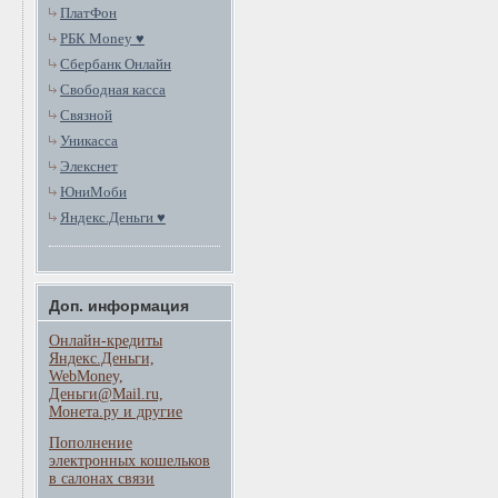
ПлатФон
РБК Money ♥
Сбербанк Онлайн
Свободная касса
Связной
Уникасса
Элекснет
ЮниМоби
Яндекс.Деньги ♥
Доп. информация
Онлайн-кредиты
Яндекс.Деньги,
WebMoney,
Деньги@Mail.ru,
Монета.ру и другие
Пополнение
электронных кошельков
в салонах связи