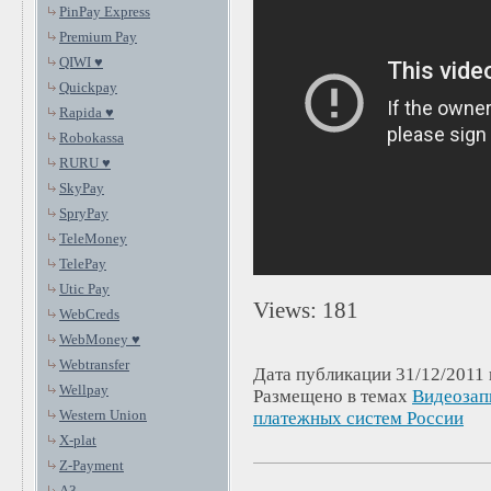
PinPay Express
Premium Pay
QIWI ♥
Quickpay
Rapida ♥
Robokassa
RURU ♥
SkyPay
SpryPay
TeleMoney
TelePay
Utic Pay
Views: 181
WebCreds
WebMoney ♥
Webtransfer
Дата публикации 31/12/2011 
Wellpay
Размещено в темах
Видеозап
Western Union
платежных систем России
X-plat
Z-Payment
А3