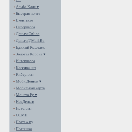
Альфа-Клик ♥
Быстрая почта
Вконтакте
Гиперкасса
Деньги Online
Деньги@Mail.Ru
Единый Кошелек
Золотая Корона ♥
Интеркасса
Кассира.нет
Киберплат
Моби.Деньги ♥
Мобильная карта
Монета.Ру ♥
НеоДеньги
Новоплат
ОСМП
Платеж.ру
Платежка