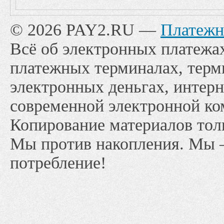
© 2026 PAY2.RU —
Платежн
Всё об электронных платежах
платежных терминалах, терм
электронных деньгах, интерн
современной электронной ко
Копирование материалов тол
Мы против накопления. Мы 
потребление!