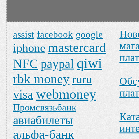
Нов
assist
facebook
google
маг
mastercard
iphone
пла
qiwi
NFC
paypal
rbk money
ruru
Обс
webmoney
пла
visa
Промсвязьбанк
Кат
авиабилеты
инт
альфа-банк