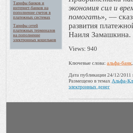
Тарифы банков и
экономия сил и вр
интернет-банков на
пополнение счетов в
помогать
», — ска
платежных системах
развития платежн
Тарифы сетей
платежных терминалов
Наиля Замашкина.
на пополнение
электронных кошельков
Views: 940
Ключевые слова:
альфа-банк
Дата публикации 24/12/2011 
Размещено в темах
Альфа-Кл
электронных денег