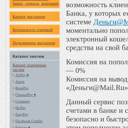
возможность клие
банки, сервисы, компании
Банка, у которых е
Каталог магазинов
системе
Деньги@M
моментально попо
Безопасность платежей
электронный кошел
Подключение магазинов
средства на свой б
Каталог систем
Комиссия на попол
Каталог платежных
— 0%
систем
A1Pay ♥
Комиссия на вывод 
Assist
«Деньги@Mail.Ru» 
BornPay
ChronoPay ♥
Данный сервис поз
Comepay
Di-Pay
счетами в банке и
EasyPay
безопасно и быстр
Facebook Credits
этом пополнение э
Faktura ♥