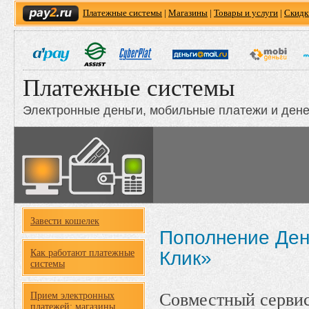
Платежные системы
|
Магазины
|
Товары и услуги
|
Скидк
Платежные системы
Электронные деньги, мобильные платежи и ден
Завести кошелек
Пополнение Ден
Как работают платежные
Клик»
системы
Совместный сервис
Прием электронных
платежей: магазины,