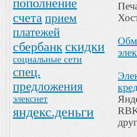
пополнение
Печ
счета
прием
Хост
платежей
Обм
скидки
сбербанк
эле
социальные сети
спец.
Эле
предложения
кре
Янд
элекснет
яндекс.деньги
RBK
друг