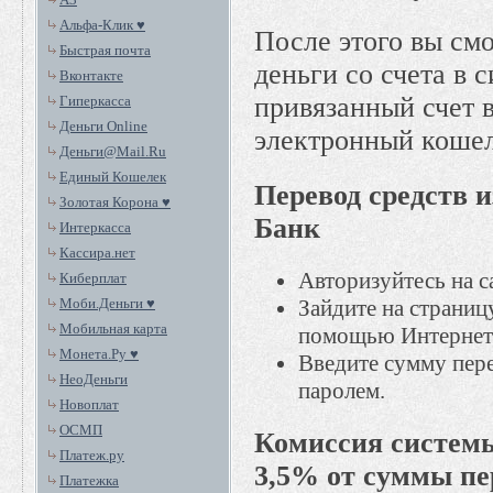
Альфа-Клик ♥
После этого вы см
Быстрая почта
деньги со счета в
Вконтакте
привязанный счет 
Гиперкасса
Деньги Online
электронный коше
Деньги@Mail.Ru
Единый Кошелек
Перевод средств 
Золотая Корона ♥
Банк
Интеркасса
Кассира.нет
Авторизуйтесь на 
Киберплат
Моби.Деньги ♥
Зайдите на страниц
Мобильная карта
помощью Интернет
Монета.Ру ♥
Введите сумму пер
НеоДеньги
паролем.
Новоплат
ОСМП
Комиссия систем
Платеж.ру
3,5% от суммы пе
Платежка