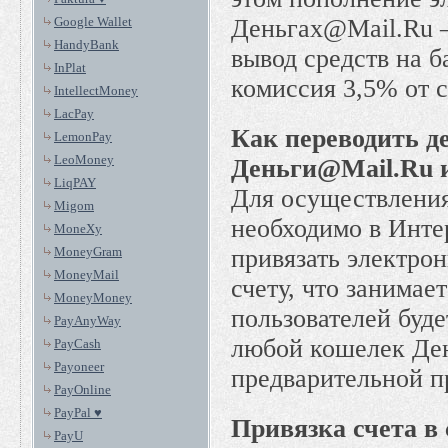
Google Wallet
Деньгах@Mail.Ru —
HandyBank
вывод средств на б
InPlat
комиссия 3,5% от 
IntellectMoney
LacPay
Как переводить д
LemonPay
LeoMoney
Деньги@Mail.Ru 
LiqPAY
Для осуществлени
Migom
необходимо в Инте
MoneXy
MoneyGram
привязать электро
MoneyMail
счету, что занимае
MoneyMoney
пользователей буд
PayAnyWay
любой кошелек Де
PayCash
Payoneer
предварительной пр
PayOnline
PayPal ♥
Привязка счета в
PayU